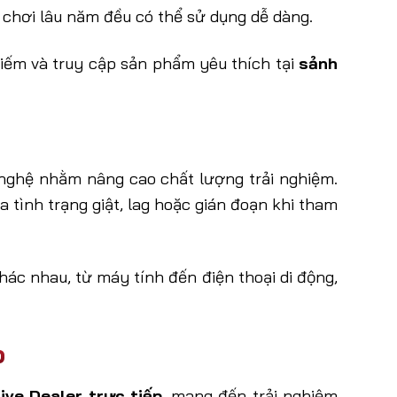
i chơi lâu năm đều có thể sử dụng dễ dàng.
iếm và truy cập sản phẩm yêu thích tại
sảnh
nghệ nhằm nâng cao chất lượng trải nghiệm.
a tình trạng giật, lag hoặc gián đoạn khi tham
khác nhau, từ máy tính đến điện thoại di động,
p
live Dealer trực tiếp
, mang đến trải nghiệm