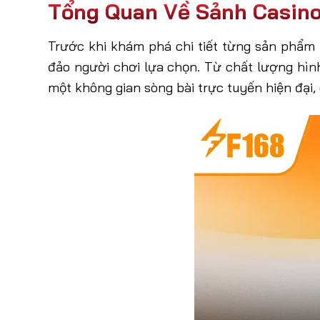
Tổng Quan Về Sảnh Casino
Trước khi khám phá chi tiết từng sản phẩm 
đảo người chơi lựa chọn. Từ chất lượng hình
một không gian sòng bài trực tuyến hiện đại,