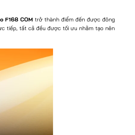
no F168 COM
trở thành điểm đến được đông
ực tiếp, tất cả đều được tối ưu nhằm tạo nên