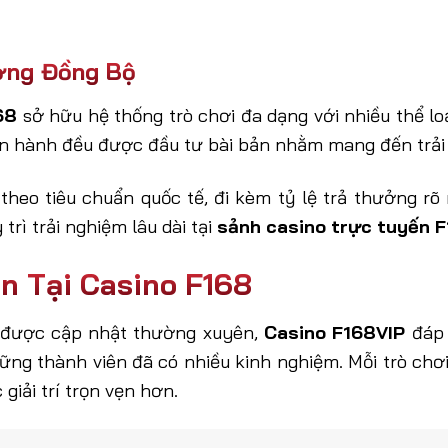
ượng Đồng Bộ
68
sở hữu hệ thống trò chơi đa dạng với nhiều thể lo
ận hành đều được đầu tư bài bản nhằm mang đến trải
eo tiêu chuẩn quốc tế, đi kèm tỷ lệ trả thưởng rõ r
rì trải nghiệm lâu dài tại
sảnh casino trực tuyến 
n Tại Casino F168
 được cập nhật thường xuyên,
Casino F168VIP
đáp 
g thành viên đã có nhiều kinh nghiệm. Mỗi trò chơi 
iải trí trọn vẹn hơn.