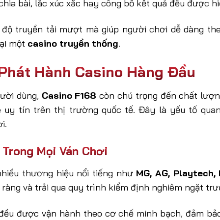
ia bài, lắc xúc xắc hay công bố kết quả đều được hiể
độ truyền tải mượt mà giúp người chơi dễ dàng the
tại một
casino truyền thống
.
 Phát Hành Casino Hàng Đầu
gười dùng,
Casino F168
còn chú trọng đến chất lượ
uy tín trên thị trường quốc tế. Đây là yếu tố quan
i.
Trong Mọi Ván Chơi
nhiều thương hiệu nổi tiếng như
MG, AG, Playtech,
 ràng và trải qua quy trình kiểm định nghiêm ngặt t
đều được vận hành theo cơ chế minh bạch, đảm bảo 