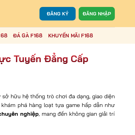
ĐĂNG KÝ
ĐĂNG NHẬP
168
ĐÁ GÀ F168
KHUYẾN MÃI F168
rực Tuyến Đẳng Cấp
sở hữu hệ thống trò chơi đa dạng, giao diện
ội khám phá hàng loạt tựa game hấp dẫn như
chuyên nghiệp
, mang đến không gian giải trí