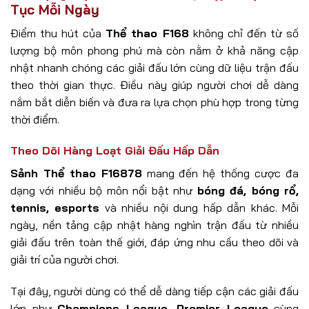
Tục Mỗi Ngày
Điểm thu hút của
Thể thao F168
không chỉ đến từ số
lượng bộ môn phong phú mà còn nằm ở khả năng cập
nhật nhanh chóng các giải đấu lớn cùng dữ liệu trận đấu
theo thời gian thực. Điều này giúp người chơi dễ dàng
nắm bắt diễn biến và đưa ra lựa chọn phù hợp trong từng
thời điểm.
Theo Dõi Hàng Loạt Giải Đấu Hấp Dẫn
Sảnh Thể thao F16878
mang đến hệ thống cược đa
dạng với nhiều bộ môn nổi bật như
bóng đá, bóng rổ,
tennis, esports
và nhiều nội dung hấp dẫn khác. Mỗi
ngày, nền tảng cập nhật hàng nghìn trận đấu từ nhiều
giải đấu trên toàn thế giới, đáp ứng nhu cầu theo dõi và
giải trí của người chơi.
Tại đây, người dùng có thể dễ dàng tiếp cận các giải đấu
lớn như
Champions League, Premier League
cùng